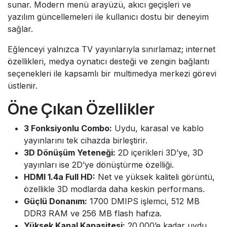
sunar. Modern menü arayüzü, akıcı geçişleri ve
yazılım güncellemeleri ile kullanıcı dostu bir deneyim
sağlar.
Eğlenceyi yalnızca TV yayınlarıyla sınırlamaz; internet
özellikleri, medya oynatıcı desteği ve zengin bağlantı
seçenekleri ile kapsamlı bir multimedya merkezi görevi
üstlenir.
Öne Çıkan Özellikler
3 Fonksiyonlu Combo:
Uydu, karasal ve kablo
yayınlarını tek cihazda birleştirir.
3D Dönüşüm Yeteneği:
2D içerikleri 3D’ye, 3D
yayınları ise 2D’ye dönüştürme özelliği.
HDMI 1.4a Full HD:
Net ve yüksek kaliteli görüntü,
özellikle 3D modlarda daha keskin performans.
Güçlü Donanım:
1700 DMIPS işlemci, 512 MB
DDR3 RAM ve 256 MB flash hafıza.
Yüksek Kanal Kapasitesi:
20.000’e kadar uydu