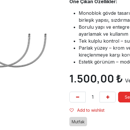
Öne Çıkan Özellikler:
Monoblok gövde tasarım
birleşik yapısı, sızdırma
Borulu yapı ve entegre
ayarlamak ve kullanım 
Tek kulplu kontrol – su 
Parlak yüzey – krom ve
kireçlenmeye karşı ko
Estetik görünüm – mode
1.500,00
₺
V
Se
Add to wishlist
Mutfak