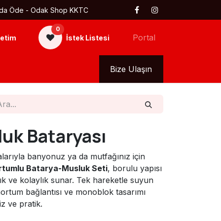
 Kapıda Öde - Odak Shop KKTC
0
Portal
etim
İstek Listesi
kkımızda
Tüm Ürünler
Bize Ulaşın
uk Bataryası
çalarıyla banyonuz ya da mutfağınız için
tumlu Batarya-Musluk Seti
, borulu yapısı
lık ve kolaylık sunar. Tek hareketle suyun
hortum bağlantısı ve monoblok tasarımı
z ve pratik.