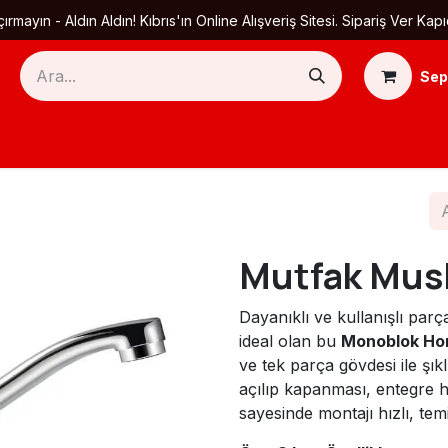
ırmayın - Aldın Aldın! Kıbrıs'ın Online Alışveriş Sitesi. Sipariş Ver
Sep
Ana Sayfa
Ürün Kategorileri
Yardım
Ha
Mutfak Musl
Dayanıklı ve kullanışlı par
ideal olan bu
Monoblok Hor
ve tek parça gövdesi ile şık
açılıp kapanması, entegre 
sayesinde montajı hızlı, temi