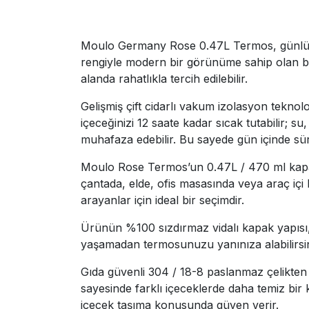
Moulo Germany Rose 0.47L Termos, günlük ya
rengiyle modern bir görünüme sahip olan bu t
alanda rahatlıkla tercih edilebilir.
Gelişmiş çift cidarlı vakum izolasyon teknol
içeceğinizi 12 saate kadar sıcak tutabilir; 
muhafaza edebilir. Bu sayede gün içinde sür
Moulo Rose Termos’un 0.47L / 470 ml kapasi
çantada, elde, ofis masasında veya araç içi 
arayanlar için ideal bir seçimdir.
Ürünün %100 sızdırmaz vidalı kapak yapısı,
yaşamadan termosunuzu yanınıza alabilirsiniz
Gıda güvenli 304 / 18-8 paslanmaz çelikten ü
sayesinde farklı içeceklerde daha temiz bir 
içecek taşıma konusunda güven verir.