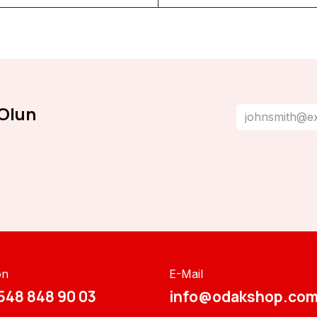
Olun
on
E-Mail
548 848 90 03​​
info@odakshop.com