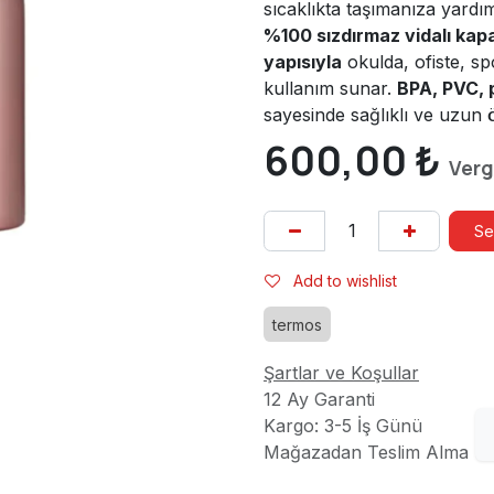
sıcaklıkta taşımanıza yardı
%100 sızdırmaz vidalı kap
yapısıyla
okulda, ofiste, s
kullanım sunar.
BPA, PVC, p
sayesinde sağlıklı ve uzun 
600,00
₺
Verg
Se
Add to wishlist
termos
Şartlar ve Koşullar
12 Ay Garanti
Kargo: 3-5 İş Günü
Mağazadan Teslim Alma