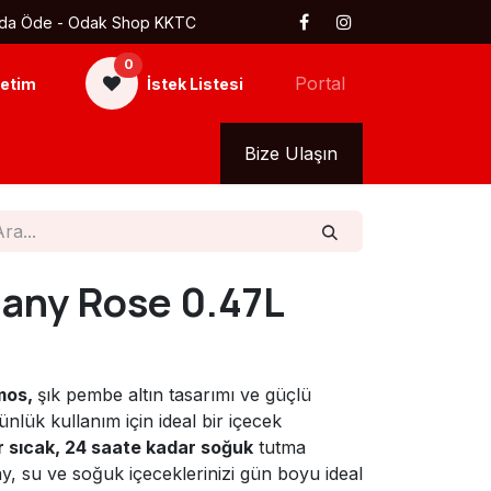
 Kapıda Öde - Odak Shop KKTC
0
Portal
etim
İstek Listesi
kkımızda
Tüm Ürünler
Bize Ulaşın
any Rose 0.47L
mos,
şık pembe altın tasarımı ve güçlü
nlük kullanım için ideal bir içecek
r sıcak, 24 saate kadar soğuk
tutma
y, su ve soğuk içeceklerinizi gün boyu ideal