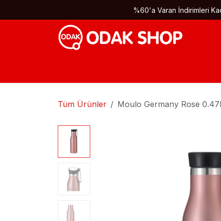
İçereği Atla
%60'a Varan İndirimleri Kaç
Tüm Ürünler
Moulo Germany Rose 0.47