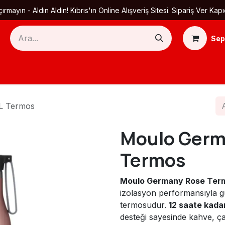
ırmayın - Aldın Aldın! Kıbrıs'ın Online Alışveriş Sitesi. Sipariş Ver
Sep
Ana Sayfa
Ürün Kategorileri
Yardım
Ha
L Termos
Moulo Germ
Termos
Moulo Germany Rose Ter
izolasyon performansıyla gü
termosudur.
12 saate kada
desteği sayesinde kahve, ça