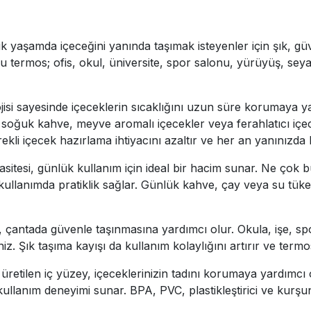
şamda içeceğini yanında taşımak isteyenler için şık, güv
ermos; ofis, okul, üniversite, spor salonu, yürüyüş, seyaha
ojisi sayesinde içeceklerin sıcaklığını uzun süre korumaya y
su, soğuk kahve, meyve aromalı içecekler veya ferahlatıcı içe
ekli içecek hazırlama ihtiyacını azaltır ve her an yanınızda
tesi, günlük kullanım için ideal bir hacim sunar. Ne çok 
kullanımda pratiklik sağlar. Günlük kahve, çay veya su tüketi
 çantada güvenle taşınmasına yardımcı olur. Okula, işe, sp
. Şık taşıma kayışı da kullanım kolaylığını artırır ve term
retilen iç yüzey, içeceklerinizin tadını korumaya yardımcı 
kullanım deneyimi sunar. BPA, PVC, plastikleştirici ve kurşu