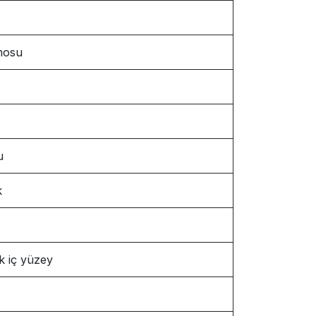
mosu
u
k
k iç yüzey