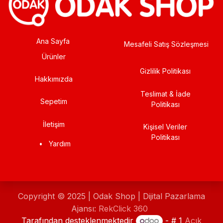
Ana Sayfa
Mesafeli Satış Sözleşmesi
Ürünler
Gizlilik Politikası
Hakkımızda
Teslimat & İade
Sepetim
Politikası
İletişim
Kişisel Veriler
Politikası
•
Yardım
Copyright © 2025 | Odak Shop | Dijital Pazarlama
Ajansı:
RekClick 360
Tarafından desteklenmektedir
- # 1
Açık