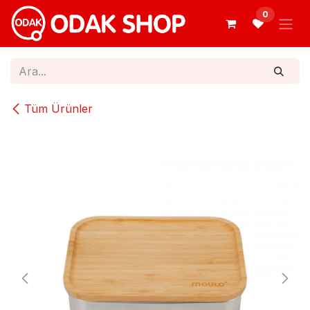
İçereği Atla
0
Tüm Ürünler