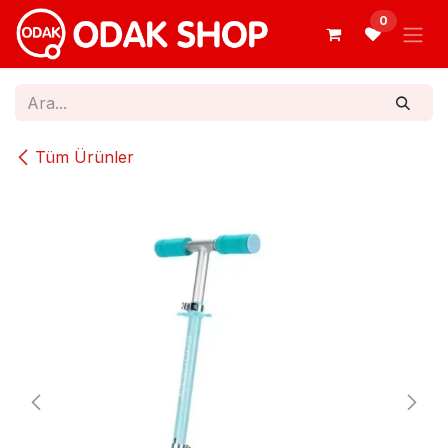
İçereği Atla
0
Tüm Ürünler