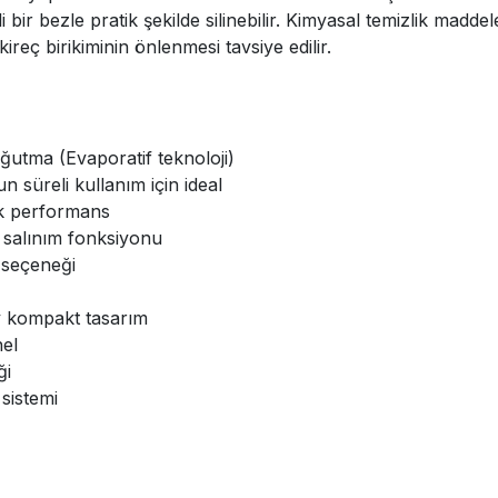
bir bezle pratik şekilde silinebilir. Kimyasal temizlik madde
ireç birikiminin önlenmesi tavsiye edilir.
ğutma (Evaporatif teknoloji)
n süreli kullanım için ideal
ek performans
 salınım fonksiyonu
 seçeneği
y kompakt tasarım
el
ği
sistemi