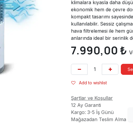
klimalara kıyasla daha düşü
ekonomik hem de çevre dost
kompakt tasarımı sayesinde e
kullanılabilir. Sessiz çal
hava filtrelemesi ile hem g
anlarında ideal bir serinlik 
7.990,00
₺
V
Se
Add to wishlist
Şartlar ve Koşullar
12 Ay Garanti
Kargo: 3-5 İş Günü
Mağazadan Teslim Alma