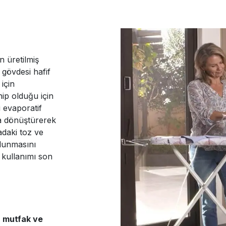
n üretilmiş
gövdesi hafif
için
ip olduğu için
 evaporatif
na dönüştürerek
vadaki toz ve
olunmasını
 kullanımı son
, mutfak ve