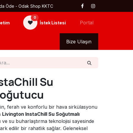
 Kapıda Öde - Odak Shop KKTC
0
Portal
etim
İstek Listesi
kkımızda
Tüm Ürünler
Bize Ulaşın
staChill Su
Soğutucu
, ferah ve konforlu bir hava sirkülasyonu
n
Livington InstaChill Su Soğutmalı
ı ve su buharlaştırma teknolojisi sayesinde
ark edilir bir rahatlık sağlar. Geleneksel