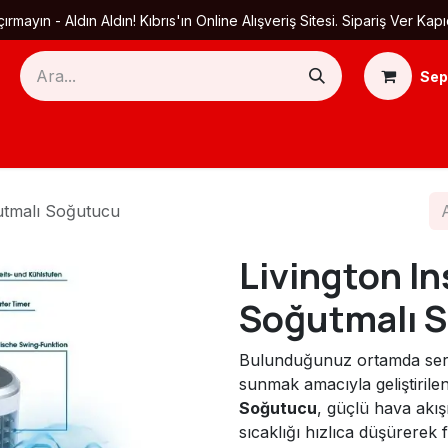
ırmayın - Aldın Aldın! Kıbrıs'ın Online Alışveriş Sitesi. Sipariş Ver
Sep
Ana Sayfa
Ürün Kategorileri
Yardım
Ha
ğutmalı Soğutucu
Livington In
Soğutmalı 
Bulunduğunuz ortamda serin
sunmak amacıyla geliştirile
Soğutucu
, güçlü hava akış
sıcaklığı hızlıca düşürerek f