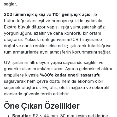
sağlar.
200 lümen ışık çıkışı
ve
110° geniş ışık açısı
ile
bulunduğu alanı eşit ve homojen şekilde aydınlatır.
Ekstra büyük difüzör yapısı, ışığı yumuşatarak göz
yorgunluğunu azaltır ve daha konforlu bir ortam
oluşturur. Yüksek renk geriverimi (CRI) sayesinde
doğal ve canlı renkler elde edilir; ışık renk tutarlılığı ise
tüm armatürlerde aynı atmosferin korunmasını sağlar.
UV ışınlarını filtreleyen yapısı sayesinde sağlıklı ve
güvenli kullanım imkânı sunar. Ayrıca geleneksel akkor
ampullere kıyasla
%80’e kadar enerji tasarrufu
sağlayarak hem çevre dostu hem de ekonomik bir
seçenek oluşturur. Ev, ofis, otel, mağaza ve dekoratif
alanlarda güvenle tercih edilebilir.
Öne Çıkan Özellikler
Boyutlar:
92 × 44 mm, 80 mm kesim deliklerine