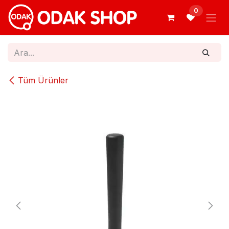
İçereği Atla
0
Tüm Ürünler