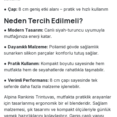
●
Çap:
8 cm geniş etki alanı – pratik ve hızlı kullanım
Neden Tercih Edilmeli?
●
Modern Tasarım:
Canlı siyah-turuncu uyumuyla
mutfağınıza enerji katar.
●
Dayanıklı Malzeme:
Poliamid gövde sağlamlık
sunarken silikon parçalar konforlu tutuş sağlar.
●
Pratik Kullanım:
Kompakt boyutu sayesinde hem
mutfakta hem de seyahatlerde rahatlıkla taşınabilir.
●
Verimli Performans:
8 cm çapı sayesinde tek
seferde daha fazla malzeme işlenebilir.
Alpina Rankinis Trintuvas, mutfakta pratiklik arayanlar
için tasarlanmış ergonomik bir el blenderidir. Sağlam
malzemesi, şık tasarımı ve kompakt ölçüleriyle günlük
yemek hazırlıklarını kolaylaştırır. Geniş çaplı yapısı