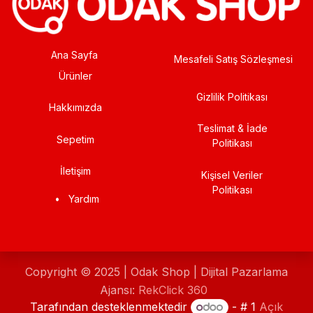
Ana Sayfa
Mesafeli Satış Sözleşmesi
Ürünler
Gizlilik Politikası
Hakkımızda
Teslimat & İade
Sepetim
Politikası
İletişim
Kişisel Veriler
Politikası
•
Yardım
Copyright © 2025 | Odak Shop | Dijital Pazarlama
Ajansı:
RekClick 360
Tarafından desteklenmektedir
- # 1
Açık