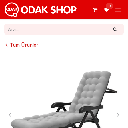
İçereği Atla
0
Tüm Ürünler