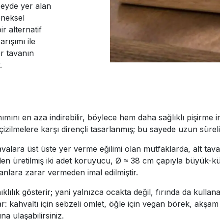
zeyde yer alan
eneksel
r alternatif
rışımı ile
r tavanın
.
nımını en aza indirebilir, böylece hem daha sağlıklı pişirme
çizilmelere karşı dirençli tasarlanmış; bu sayede uzun süre
avalara üst üste yer verme eğilimi olan mutfaklarda, alt tav
en üretilmiş iki adet koruyucu, Ø ≈ 38 cm çapıyla büyük-k
nlara zarar vermeden imal edilmiştir.
lılık gösterir; yani yalnızca ocakta değil, fırında da kullanab
: kahvaltı için sebzeli omlet, öğle için vegan börek, akşam
a ulaşabilirsiniz.