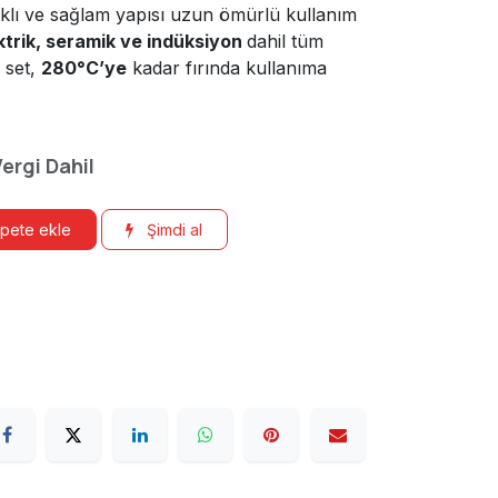
ıklı ve sağlam yapısı uzun ömürlü kullanım
ktrik, seramik ve indüksiyon
dahil tüm
 set,
280°C’ye
kadar fırında kullanıma
ergi Dahil
pete ekle
Şimdi al