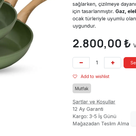
sağlarken, çizilmeye dayan
için tasarlanmıştır.
Gaz, ele
ocak türleriyle uyumlu olan
uygundur.
2.800,00
₺
V
Se
Add to wishlist
Mutfak
Şartlar ve Koşullar
12 Ay Garanti
Kargo: 3-5 İş Günü
Mağazadan Teslim Alma