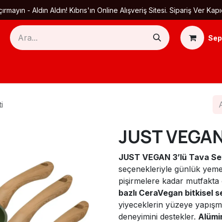
ırmayın - Aldın Aldın! Kıbrıs'ın Online Alışveriş Sitesi. Sipariş Ver
Sep
Ana Sayfa
Ürün Kategorileri
Yardım
Ha
i
JUST VEGAN 
JUST VEGAN 3’lü Tava Se
seçenekleriyle günlük yeme
pişirmelere kadar mutfakta
bazlı CeraVegan bitkisel 
yiyeceklerin yüzeye yapışma
deneyimini destekler.
Alümi