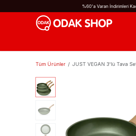
İçereği Atla
%60'a Varan İndirimleri Kaç
Tüm Ürünler
JUST VEGAN 3'lü Tava Set