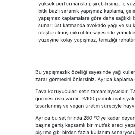
yüksek performansla pişirebilirsiniz. İç yü
bitki bazlı seramik yapışmaz kaplama, gel
yapışmaz kaplamalara göre daha sağlıklı bi
sunar: üst katmanda avokado yağı ve su ka
oluşturulmuş mikrofilm sayesinde yemekle
yüzeyine kolay yapışmaz, temizliği rahattır
Bu yapışmazlık özelliği sayesinde yağ kulla
zarar görmesini önlersiniz. Ayrıca kaplama 
Tava koruyucuları setin tamamlayıcısıdır. T
görmesi riski vardır. %100 pamuk materyald
tasarlanmış ve vegan üretim süreciyle hayva
Ayrıca bu set fırında 280 °C’ye kadar dayanık
başına geniş kapsamlı bir mutfak aracı yapar
pişirme gibi birden fazla kullanım senaryosun