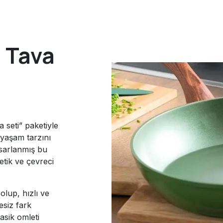
ü Tava
 seti” paketiyle
n yaşam tarzını
asarlanmış bu
etik ve çevreci
lup, hızlı ve
esiz fark
asik omleti