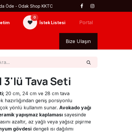
 Kapıda Öde - Odak Shop KKTC
0
Portal
etim
İstek Listesi
kkımızda
Tüm Ürünler
Bize Ulaşın
3'lü Tava Seti
ti;
20 cm, 24 cm ve 28 cm tava
k hazırlığından geniş porsiyonlu
 çok yönlü kullanım sunar.
Avokado yağı
seramik yapışmaz kaplaması
sayesinde
sını azaltır, az yağlı veya yağsız pişirme
nyum gövdesi
dengeli ısı dağılımı