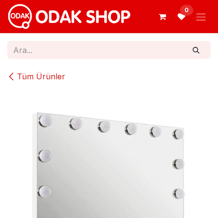
İçereği Atla
0
Tüm Ürünler