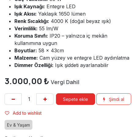
Işık Kaynağı:
Entegre LED
Işık Akısı:
Yaklaşık 1650 lümen
Renk Sıcaklığı:
4000 K (doğal beyaz ışık)
Verimlilik:
55 lm/W
Koruma Sınıfı:
IP20 – yalnızca iç mekân
kullanımına uygun
Boyutlar:
58 x 43cm
Malzeme:
Cam yüzey ve entegre LED aydınlatma
Dimmer Özelliği:
Işık şiddeti ayarlanabilir
3.000,00
₺
Vergi Dahil
Sepete ekle
Şimdi al
Add to wishlist
Ev & Yaşam