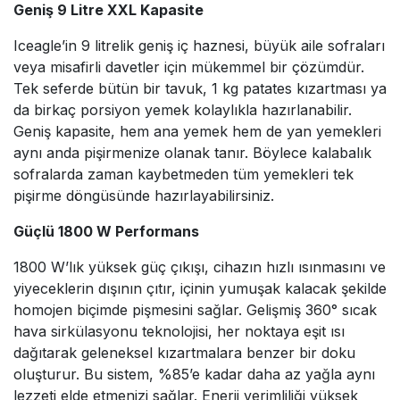
Geniş 9 Litre XXL Kapasite
Iceagle’in 9 litrelik geniş iç haznesi, büyük aile sofraları
veya misafirli davetler için mükemmel bir çözümdür.
Tek seferde bütün bir tavuk, 1 kg patates kızartması ya
da birkaç porsiyon yemek kolaylıkla hazırlanabilir.
Geniş kapasite, hem ana yemek hem de yan yemekleri
aynı anda pişirmenize olanak tanır. Böylece kalabalık
sofralarda zaman kaybetmeden tüm yemekleri tek
pişirme döngüsünde hazırlayabilirsiniz.
Güçlü 1800 W Performans
1800 W’lık yüksek güç çıkışı, cihazın hızlı ısınmasını ve
yiyeceklerin dışının çıtır, içinin yumuşak kalacak şekilde
homojen biçimde pişmesini sağlar. Gelişmiş 360° sıcak
hava sirkülasyonu teknolojisi, her noktaya eşit ısı
dağıtarak geleneksel kızartmalara benzer bir doku
oluşturur. Bu sistem, %85’e kadar daha az yağla aynı
lezzeti elde etmenizi sağlar. Enerji verimliliği yüksek