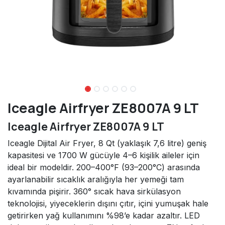
Iceagle Airfryer ZE8007A 9 LT
Iceagle Airfryer ZE8007A 9 LT
Iceagle Dijital Air Fryer, 8 Qt (yaklaşık 7,6 litre) geniş
kapasitesi ve 1700 W gücüyle 4–6 kişilik aileler için
ideal bir modeldir. 200–400°F (93–200°C) arasında
ayarlanabilir sıcaklık aralığıyla her yemeği tam
kıvamında pişirir. 360° sıcak hava sirkülasyon
teknolojisi, yiyeceklerin dışını çıtır, içini yumuşak hale
getirirken yağ kullanımını %98’e kadar azaltır. LED