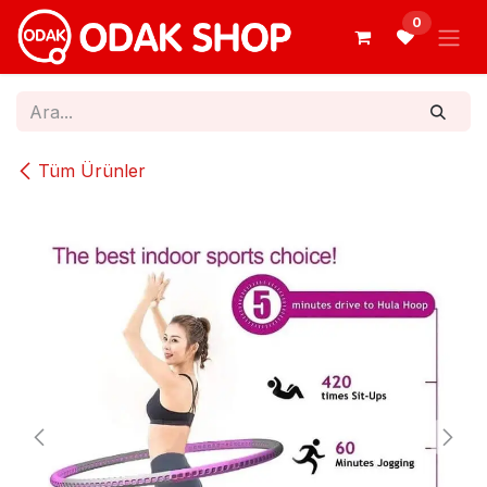
İçereği Atla
0
Tüm Ürünler