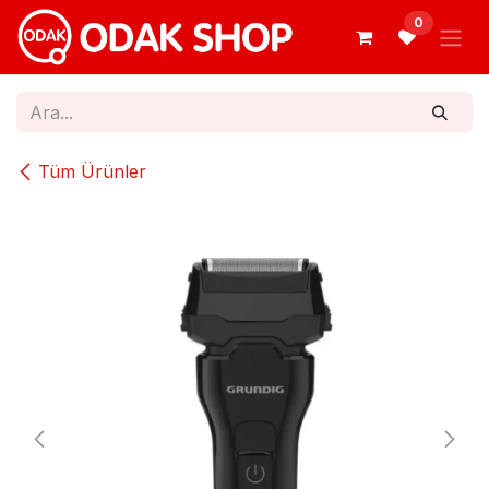
İçereği Atla
0
Tüm Ürünler