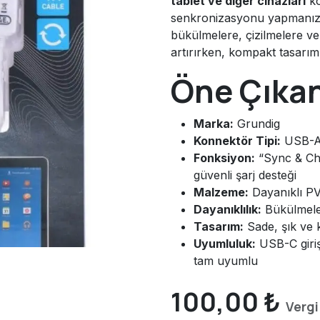
tablet ve diğer cihazları
ko
senkronizasyonu yapmanız
bükülmelere, çizilmelere ve 
artırırken, kompakt tasarımı
Öne Çıkan
Marka:
Grundig
Konnektör Tipi:
USB-A
Fonksiyon:
“Sync & Cha
güvenli şarj desteği
Malzeme:
Dayanıklı PV
Dayanıklılık:
Bükülmele
Tasarım:
Sade, şık ve 
Uyumluluk:
USB-C girişl
tam uyumlu
100,00
₺
Vergi