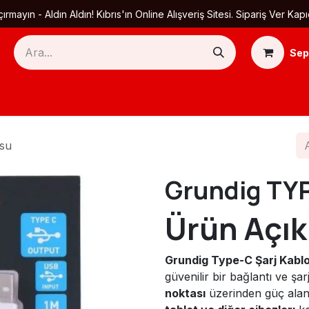
ırmayın - Aldın Aldın! Kıbrıs'ın Online Alışveriş Sitesi. Sipariş Ver
Sep
Ana Sayfa
Ürün Kategorileri
Yardım
Ha
osu
Grundig TYP
Ürün Açık
Grundig Type-C Şarj Kabl
güvenilir bir bağlantı ve ş
noktası
üzerinden güç alan