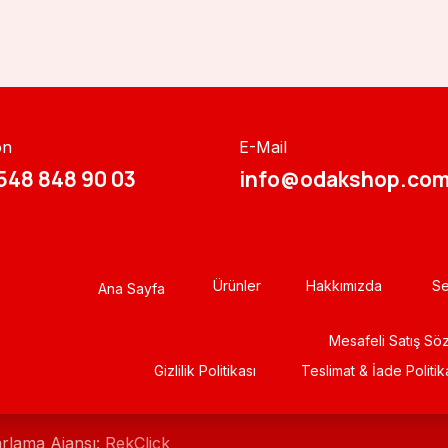
on
E-Mail
548 848 90 03​​
info@odakshop.com
Ürünler
Hakkımızda
Se
Ana Sayfa
Mesafeli Satış Sö
Gizlili​k Politikası
Teslimat & İade Politik
arlama Ajansı:
RekClick