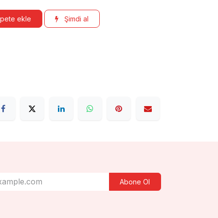
pete ekle
Şimdi al
Abone Ol