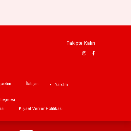
Takipte Kalın
​
petim
İletişim
•
Yardım
zleşmesi
ası
Kişisel Veriler Politikası