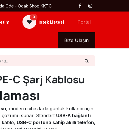
 Kapıda Öde - Odak Shop KKTC
0
Portal
etim
İstek Listesi
kkımızda
Tüm Ürünler
Bize Ulaşın
E-C Şarj Kablosu
laması
osu
, modern cihazlarla günlük kullanım için
arj çözümü sunar. Standart
USB-A bağlantı
 kablo,
USB-C portuna sahip akıllı telefon,