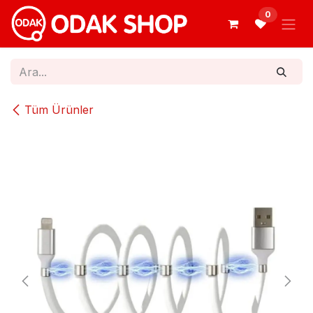
İçereği Atla
0
Tüm Ürünler