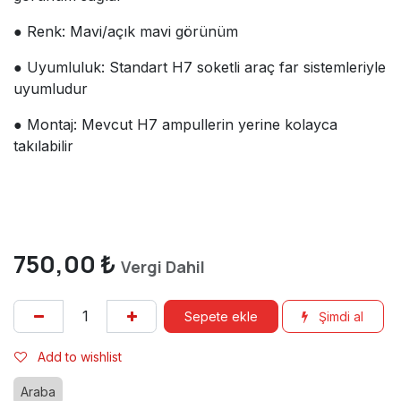
● Renk: Mavi/açık mavi görünüm
● Uyumluluk: Standart H7 soketli araç far sistemleriyle
uyumludur
● Montaj: Mevcut H7 ampullerin yerine kolayca
takılabilir
750,00
₺
Vergi Dahil
Sepete ekle
Şimdi al
Add to wishlist
Araba