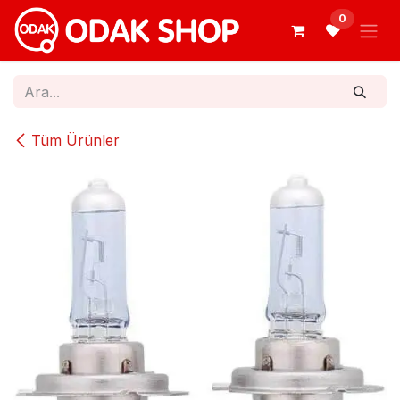
İçereği Atla
0
Tüm Ürünler