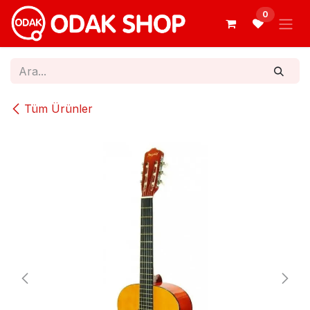
İçereği Atla
0
Tüm Ürünler