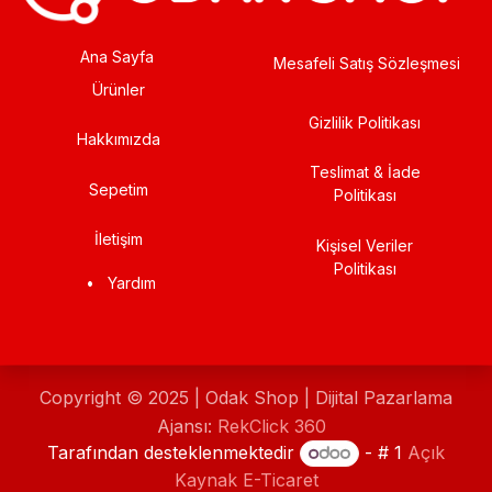
Ana Sayfa
Mesafeli Satış Sözleşmesi
Ürünler
Gizlilik Politikası
Hakkımızda
Teslimat & İade
Sepetim
Politikası
İletişim
Kişisel Veriler
Politikası
•
Yardım
Copyright © 2025 | Odak Shop | Dijital Pazarlama
Ajansı:
RekClick 360
Tarafından desteklenmektedir
- # 1
Açık
Kaynak E-Ticaret