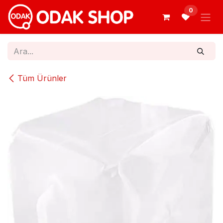
İçereği Atla
0
Tüm Ürünler