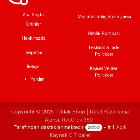
Ana Sayfa
Mesafeli Satış Sözleşmesi
Ürünler
Gizlilik Politikası
Hakkımızda
Teslimat & İade
Sepetim
Politikası
İletişim
Kişisel Veriler
Politikası
•
Yardım
Copyright © 2025 | Odak Shop | Dijital Pazarlama
Ajansı:
RekClick 360
Tarafından desteklenmektedir
- # 1
Açık
Kaynak E-Ticaret