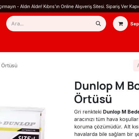
ırmayın - Aldın Aldın! Kıbrıs'ın Online Alışveriş Sitesi. Sipariş Ver
Sep
Ana Sayfa
Ürün Kategorileri
Yardım
Ha
 Örtüsü
Dunlop M Bo
Örtüsü
Gri renkteki
Dunlop M Bede
aracınızı tüm hava koşulları
koruma çözümüdür. Alt kı
havalarda bile sağlam bir şe