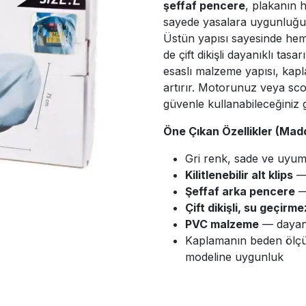
şeffaf pencere
, plakanın
sayede yasalara uygunluğu k
Üstün yapısı sayesinde he
de çift dikişli dayanıklı ta
esaslı malzeme yapısı, kapl
artırır. Motorunuz veya sco
güvenle kullanabileceğiniz 
Öne Çıkan Özellikler (Madd
Gri renk, sade ve uyuml
Kilitlenebilir alt klips
— 
Şeffaf arka pencere
—
Çift dikişli, su geçirm
PVC malzeme
— dayanı
Kaplamanın beden ölçül
modeline uygunluk