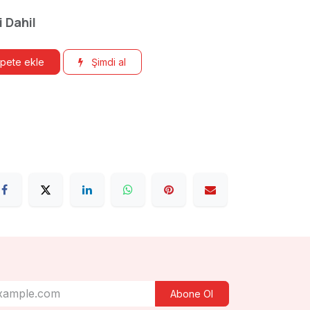
i Dahil
pete ekle
Şimdi al
Abone Ol