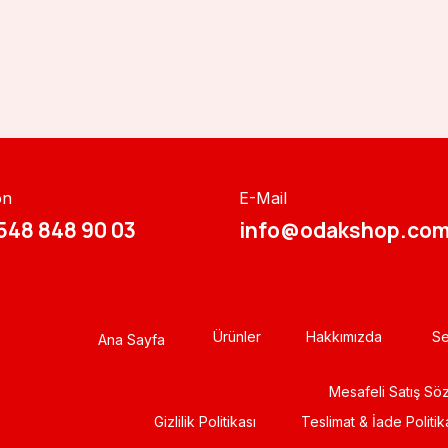
on
E-Mail
548 848 90 03​​
info@odakshop.com
Ürünler
Hakkımızda
Se
Ana Sayfa
Mesafeli Satış Sö
Gizlili​k Politikası
Teslimat & İade Politik