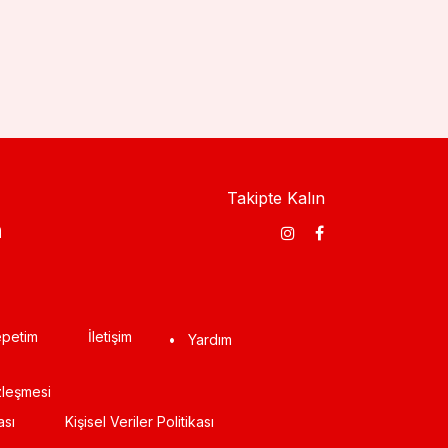
Takipte Kalın
​
petim
İletişim
•
Yardım
zleşmesi
ası
Kişisel Veriler Politikası