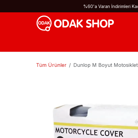
İçereği Atla
%60'a Varan İndirimleri Kaç
Tüm Ürünler
Dunlop M Boyut Motosiklet