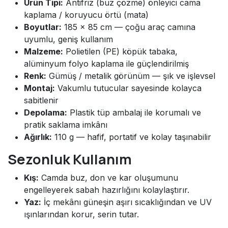
Ürün Tipi:
Antifriz (buz çözme) önleyici cama
kaplama / koruyucu örtü (mata)
Boyutlar:
185 × 85 cm — çoğu araç camına
uyumlu, geniş kullanım
Malzeme:
Polietilen (PE) köpük tabaka,
alüminyum folyo kaplama ile güçlendirilmiş
Renk:
Gümüş / metalik görünüm — şık ve işlevsel
Montaj:
Vakumlu tutucular sayesinde kolayca
sabitlenir
Depolama:
Plastik tüp ambalaj ile korumalı ve
pratik saklama imkânı
Ağırlık:
110 g — hafif, portatif ve kolay taşınabilir
Sezonluk Kullanım
Kış:
Camda buz, don ve kar oluşumunu
engelleyerek sabah hazırlığını kolaylaştırır.
Yaz:
İç mekânı güneşin aşırı sıcaklığından ve UV
ışınlarından korur, serin tutar.