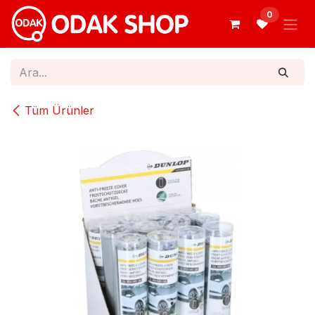
İçereği Atla
0
Tüm Ürünler