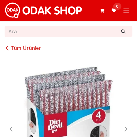
İçereği Atla
0
Tüm Ürünler