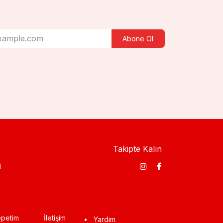
Abone Ol
Takipte Kalın
​
petim
İletişim
•
Yardım