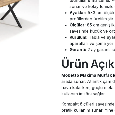
(suntalam) malzeme. P
sunar ve kolay temizlen
Ayaklar:
5x3 cm ölçüleri
profillerden üretilmişti
Ölçüler:
85 cm genişlik
sayesinde küçük ve orta
Kurulum:
Tabla ve ayak
aparatları ve şema yer 
Garanti:
2 ay garanti sü
Ürün Açık
Mobetto Maxima Mutfak 
arada sunar. Atlantik çam d
hava katarken, güçlü metal 
kullanım imkânı sağlar.
Kompakt ölçüleri sayesinde
pratik kullanım sunar. Yin