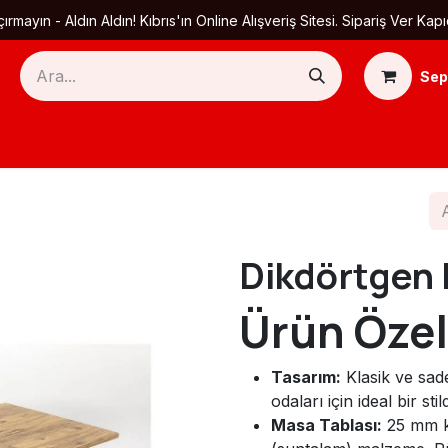
ırmayın - Aldın Aldın! Kıbrıs'ın Online Alışveriş Sitesi. Sipariş Ver
Sep
Ana Sayfa
Ürün Kategorileri
Yardım
Ha
Dikdörtgen
Ürün Özell
Tasarım:
Klasik ve sad
odaları için ideal bir stild
Masa Tablası:
25 mm ka