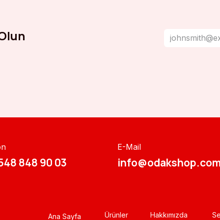
Olun
on
E-Mail
548 848 90 03​​
info@odakshop.com
Ürünler
Hakkımızda
Se
Ana Sayfa