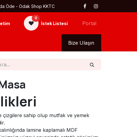
 Kapıda Öde - Odak Shop KKTC
0
Portal
etim
İstek Listesi
kkımızda
Tüm Ürünler
Bize Ulaşın
 Masa
ikleri
e çizgilere sahip olup mutfak ve yemek
ir.
lınlığında lamine kaplamalı MDF