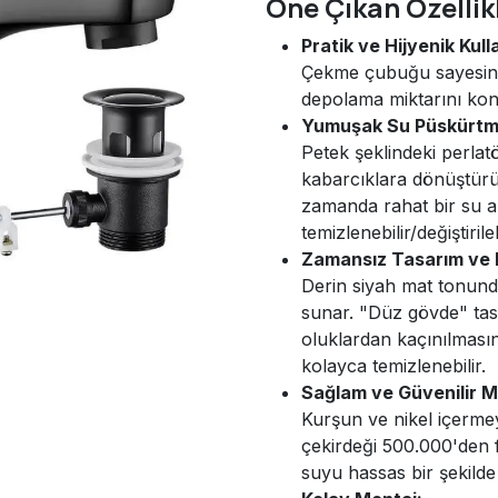
Öne Çıkan Özellik
Pratik ve Hijyenik Kull
Çekme çubuğu sayesinde 
depolama miktarını kontr
Yumuşak Su Püskürtme
Petek şeklindeki perlat
kabarcıklara dönüştürü
zamanda rahat bir su akı
temizlenebilir/değiştirileb
Zamansız Tasarım ve 
Derin siyah mat tonun
sunar. "Düz gövde" tas
oluklardan kaçınılması
kolayca temizlenebilir.
Sağlam ve Güvenilir 
Kurşun ve nikel içermey
çekirdeği 500.000'den f
suyu hassas bir şekilde 