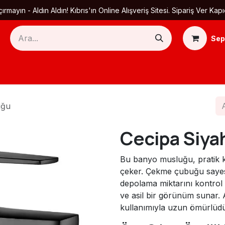
ırmayın - Aldın Aldın! Kıbrıs'ın Online Alışveriş Sitesi. Sipariş Ver
Sep
Ana Sayfa
Ürün Kategorileri
Yardım
Ha
uğu
Cecipa Siya
Bu banyo musluğu, pratik kul
çeker. Çekme çubuğu sayesin
depolama miktarını kontrol 
ve asil bir görünüm sunar. 
kullanımıyla uzun ömürlüdü