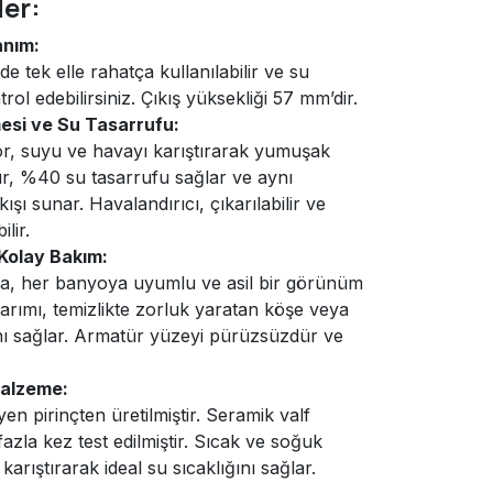
ler:
anım:
tek elle rahatça kullanılabilir ve su
ol edebilirsiniz. Çıkış yüksekliği 57 mm’dir.
si ve Su Tasarrufu:
ör, suyu ve havayı karıştırarak yumuşak
r, %40 su tasarrufu sağlar ve aynı
şı sunar. Havalandırıcı, çıkarılabilir ve
ilir.
Kolay Bakım:
da, her banyoya uyumlu ve asil bir görünüm
arımı, temizlikte zorluk yaratan köşe veya
nı sağlar. Armatür yüzeyi pürüzsüzdür ve
Malzeme:
en pirinçten üretilmiştir. Seramik valf
azla kez test edilmiştir. Sıcak ve soğuk
karıştırarak ideal su sıcaklığını sağlar.