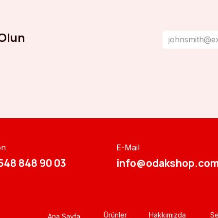
Olun
on
E-Mail
548 848 90 03​​
info@odakshop.com
Ürünler
Hakkımızda
Se
Ana Sayfa