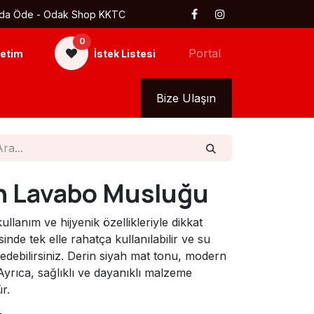
 Kapıda Öde - Odak Shop KKTC
0
Portal
etim
İstek Listesi
kkımızda
Tüm Ürünler
Bize Ulaşın
h Lavabo Musluğu
lanım ve hijyenik özellikleriyle dikkat
de tek elle rahatça kullanılabilir ve su
edebilirsiniz. Derin siyah mat tonu, modern
Ayrıca, sağlıklı ve dayanıklı malzeme
r.