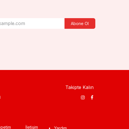
Abone Ol
Takipte Kalın
​
petim
İletişim
•
Yardım