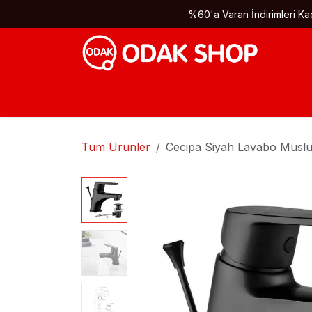
İçereği Atla
%60'a Varan İndirimleri Kaç
Tüm Ürünler
Cecipa Siyah Lavabo Musl