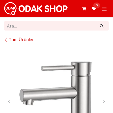
İçereği Atla
0
Tüm Ürünler