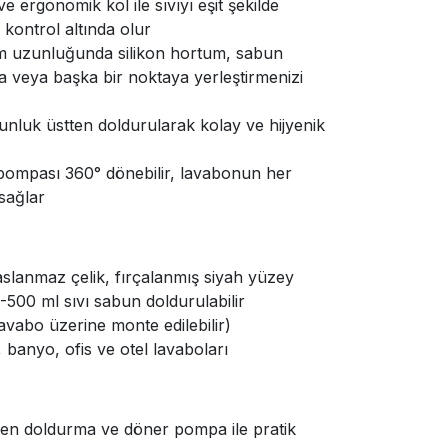
 ergonomik kol ile sıvıyı eşit şekilde
 kontrol altında olur
m uzunluğunda silikon hortum, sabun
na veya başka bir noktaya yerleştirmenizi
nluk üstten doldurularak kolay ve hijyenik
ompası 360° dönebilir, lavabonun her
sağlar
aslanmaz çelik, fırçalanmış siyah yüzey
500 ml sıvı sabun doldurulabilir
vabo üzerine monte edilebilir)
banyo, ofis ve otel lavaboları
en doldurma ve döner pompa ile pratik