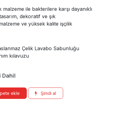
 malzeme ile bakterilere karşı dayanıklı
asarım, dekoratif ve şık
alzeme ve yüksek kalite işçilik
aslanmaz Çelik Lavabo Sabunluğu
anım kılavuzu
 Dahil
pete ekle
Şimdi al