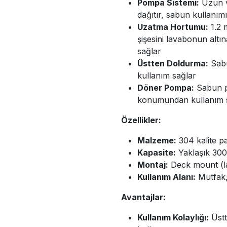
Pompa Sistemi:
Uzun ve
dağıtır, sabun kullanımı
Uzatma Hortumu:
1.2 
şişesini lavabonun altı
sağlar
Üstten Doldurma:
Sabu
kullanım sağlar
Döner Pompa:
Sabun p
konumundan kullanım 
Özellikler:
Malzeme:
304 kalite p
Kapasite:
Yaklaşık 300-
Montaj:
Deck mount (la
Kullanım Alanı:
Mutfak, 
Avantajlar:
Kullanım Kolaylığı:
Üstt