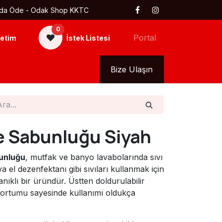
 Kapıda Öde - Odak Shop KKTC
0
Portal
etim
İstek Listesi
kkımızda
Tüm Ürünler
Bize Ulaşın
e Sabunluğu Siyah
unluğu
, mutfak ve banyo lavabolarında sıvı
a el dezenfektanı gibi sıvıları kullanmak için
ıklı bir üründür. Üstten doldurulabilir
ortumu sayesinde kullanımı oldukça