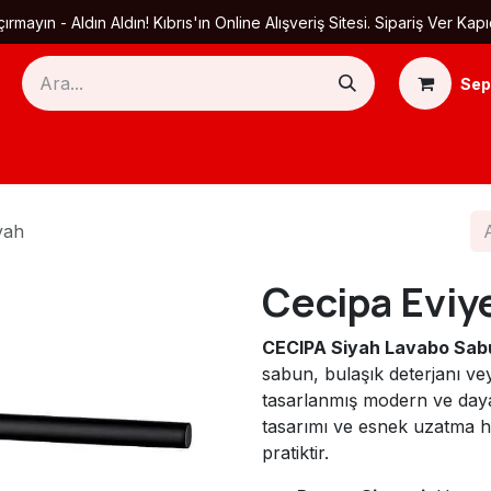
ırmayın - Aldın Aldın! Kıbrıs'ın Online Alışveriş Sitesi. Sipariş Ver
Sep
Ana Sayfa
Ürün Kategorileri
Yardım
Ha
yah
Cecipa Eviy
CECIPA Siyah Lavabo Sab
sabun, bulaşık deterjanı vey
tasarlanmış modern ve dayan
tasarımı ve esnek uzatma h
pratiktir.