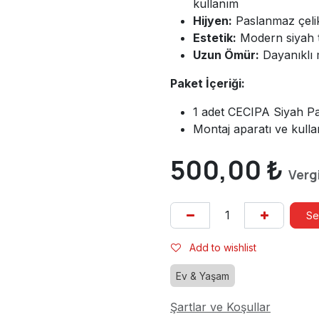
kullanım
Hijyen:
Paslanmaz çelik
Estetik:
Modern siyah t
Uzun Ömür:
Dayanıklı m
Paket İçeriği:
1 adet CECIPA Siyah P
Montaj aparatı ve kull
500,00
₺
Vergi
Se
Add to wishlist
Ev & Yaşam
Şartlar ve Koşullar