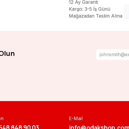
12 Ay Garanti
Kargo: 3-5 İş Günü
Mağazadan Teslim Alma
Olun
on
E-Mail
548 848 90 03​​
info@odakshop.com