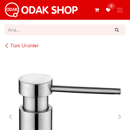
İçereği Atla
0
Tüm Ürünler