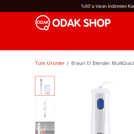
İçereği Atla
%60'a Varan İndirimleri Kaç
Tüm Ürünler
Braun El Blender MultiQuic