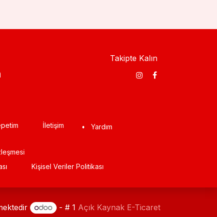
Takipte Kalın
​
petim
İletişim
•
Yardım
zleşmesi
ası
Kişisel Veriler Politikası
mektedir
- # 1
Açık Kaynak E-Ticaret