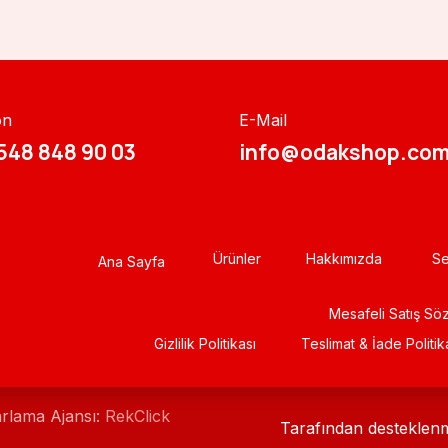
on
E-Mail
548 848 90 03​​
info@odakshop.com
Ürünler
Hakkımızda
Se
Ana Sayfa
Mesafeli Satış Sö
Gizlili​k Politikası
Teslimat & İade Politik
arlama Ajansı:
RekClick
Tarafından desteklen