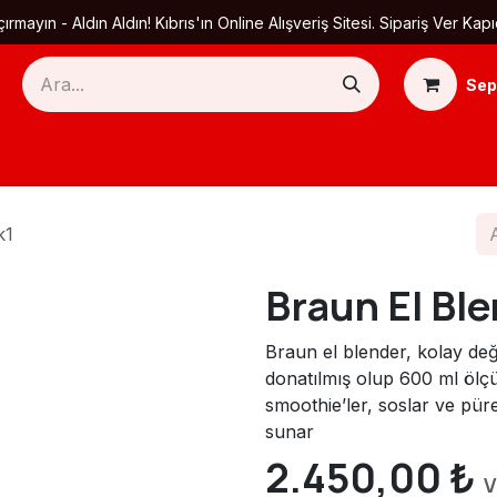
ırmayın - Aldın Aldın! Kıbrıs'ın Online Alışveriş Sitesi. Sipariş Ver
Sep
Ana Sayfa
Ürün Kategorileri
Yardım
Ha
k1
Braun El Bl
Braun el blender, kolay değiş
donatılmış olup 600 ml ölçü
smoothie’ler, soslar ve püre
sunar
2.450,00
₺
V