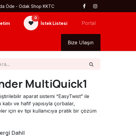
 Kapıda Öde - Odak Shop KKTC
0
Portal
etim
İstek Listesi
kkımızda
Tüm Ürünler
Bize Ulaşın
ender MultiQuick1
tirilebilir aparat sistemi “EasyTwist” ile
 kabı ve hafif yapısıyla çorbalar,
ler için ev tipi kullanıcıya pratik bir çözüm
ergi Dahil