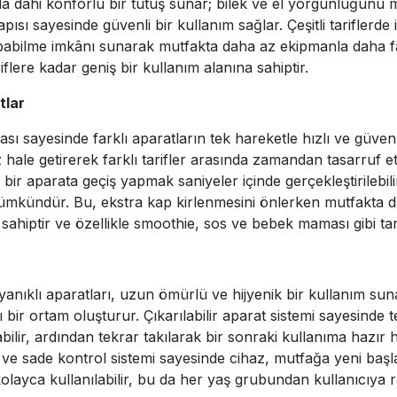
a dahi konforlu bir tutuş sunar; bilek ve el yorgunluğunu
ı sayesinde güvenli bir kullanım sağlar. Çeşitli tariflerde
 yapabilme imkânı sunarak mutfakta daha az ekipmanla daha 
lere kadar geniş bir kullanım alanına sahiptir.
tlar
 sayesinde farklı aparatların tek hareketle hızlı ve güvenli
 hale getirerek farklı tarifler arasında zamandan tasarruf et
lı bir aparata geçiş yapmak saniyeler içinde gerçekleştirilebi
kündür. Bu, ekstra kap kirlenmesini önlerken mutfakta dah
sahiptir ve özellikle smoothie, sos ve bebek maması gibi tar
yanıklı aparatları, uzun ömürlü ve hijyenik bir kullanım sun
 bir ortam oluşturur. Çıkarılabilir aparat sistemi sayesinde t
lir, ardından tekrar takılarak bir sonraki kullanıma hazır hale
ve sade kontrol sistemi sayesinde cihaz, mutfağa yeni başla
kolayca kullanılabilir, bu da her yaş grubundan kullanıcıya 