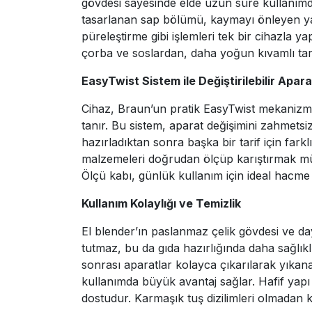
gövdesi sayesinde elde uzun süre kullanımd
tasarlanan sap bölümü, kaymayı önleyen yapıs
püreleştirme gibi işlemleri tek bir cihazla
çorba ve soslardan, daha yoğun kıvamlı tarif
EasyTwist Sistem ile Değiştirilebilir Apara
Cihaz, Braun’un pratik EasyTwist mekanizması
tanır. Bu sistem, aparat değişimini zahmetsiz
hazırladıktan sonra başka bir tarif için fark
malzemeleri doğrudan ölçüp karıştırmak müm
Ölçü kabı, günlük kullanım için ideal hacme 
Kullanım Kolaylığı ve Temizlik
El blender’ın paslanmaz çelik gövdesi ve da
tutmaz, bu da gıda hazırlığında daha sağlıklı
sonrası aparatlar kolayca çıkarılarak yıkanabi
kullanımda büyük avantaj sağlar. Hafif yapı 
dostudur. Karmaşık tuş dizilimleri olmadan 