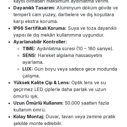
kaybı olmadan maksimum aydınlatma verimi.
Dayanıklı Tasarım:
Alüminyum döküm gövde ve
temperli cam yüzey, darbelere ve dış koşullara
karşı ekstra koruma.
IP66 Sertifikalı Koruma:
Suya ve toza dayanıklı
yapısı ile dış mekân kullanımına uygundur.
Ayarlanabilir Kontroller:
TIME:
Aydınlatma süresi (10 – 180 saniye).
SENS:
Hareket algılama hassasiyetini
ayarlama.
LUX:
Gün boyu veya sadece gece modunda
çalışma.
Yüksek Kalite Çip & Lens:
Optik lens ve su
geçirmez LED çiplerle daha parlak ve uzun
ömürlü ışık.
Uzun Ömürlü Kullanım:
50.000 saatten fazla
kullanım ömrü.
Kolay Montaj:
Duvar, tavan veya zemine pratik
şekilde monte edilebilir.