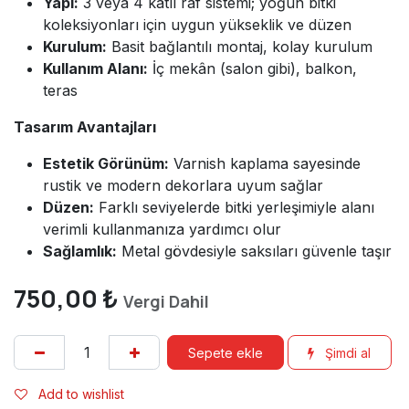
Yapı:
3 veya 4 katlı raf sistemi; yoğun bitki
koleksiyonları için uygun yükseklik ve düzen
Kurulum:
Basit bağlantılı montaj, kolay kurulum
Kullanım Alanı:
İç mekân (salon gibi), balkon,
teras
Tasarım Avantajları
Estetik Görünüm:
Varnish kaplama sayesinde
rustik ve modern dekorlara uyum sağlar
Düzen:
Farklı seviyelerde bitki yerleşimiyle alanı
verimli kullanmanıza yardımcı olur
Sağlamlık:
Metal gövdesiyle saksıları güvenle taşır
750,00
₺
Vergi Dahil
Sepete ekle
Şimdi al
Add to wishlist