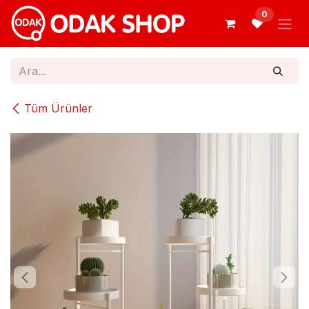
İçereği Atla
0
Tüm Ürünler