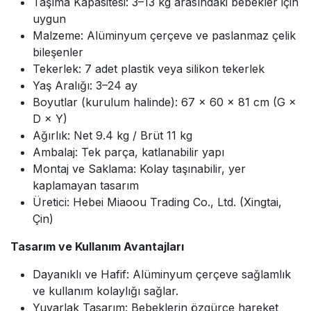
Taşıma Kapasitesi: 3–13 kg arasındaki bebekler için
uygun
Malzeme: Alüminyum çerçeve ve paslanmaz çelik
bileşenler
Tekerlek: 7 adet plastik veya silikon tekerlek
Yaş Aralığı: 3–24 ay
Boyutlar (kurulum halinde): 67 × 60 × 81 cm (G ×
D × Y)
Ağırlık: Net 9.4 kg / Brüt 11 kg
Ambalaj: Tek parça, katlanabilir yapı
Montaj ve Saklama: Kolay taşınabilir, yer
kaplamayan tasarım
Üretici: Hebei Miaoou Trading Co., Ltd. (Xingtai,
Çin)
Tasarım ve Kullanım Avantajları
Dayanıklı ve Hafif: Alüminyum çerçeve sağlamlık
ve kullanım kolaylığı sağlar.
Yuvarlak Tasarım: Bebeklerin özgürce hareket