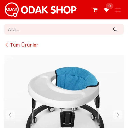
İçereği Atla
0
Tüm Ürünler