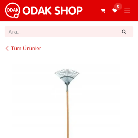
İçereği Atla
0
Tüm Ürünler