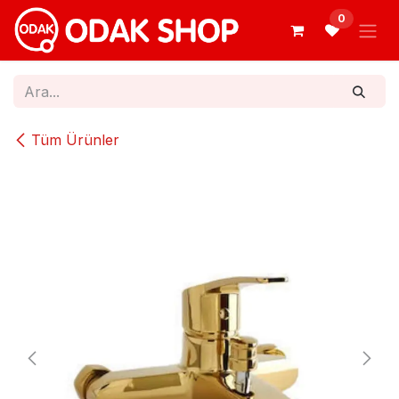
İçereği Atla
0
Tüm Ürünler