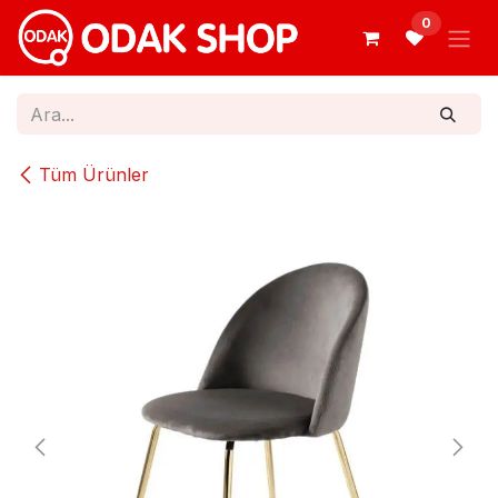
İçereği Atla
0
Tüm Ürünler