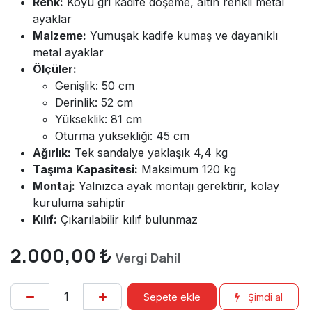
Renk:
Koyu gri kadife döşeme, altın renkli metal
ayaklar
Malzeme:
Yumuşak kadife kumaş ve dayanıklı
metal ayaklar
Ölçüler:
Genişlik: 50 cm
Derinlik: 52 cm
Yükseklik: 81 cm
Oturma yüksekliği: 45 cm
Ağırlık:
Tek sandalye yaklaşık 4,4 kg
Taşıma Kapasitesi:
Maksimum 120 kg
Montaj:
Yalnızca ayak montajı gerektirir, kolay
kuruluma sahiptir
Kılıf:
Çıkarılabilir kılıf bulunmaz
2.000,00
₺
Vergi Dahil
Sepete ekle
Şimdi al