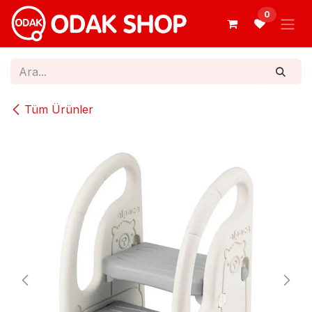
İçereği Atla
0
Tüm Ürünler