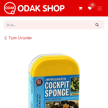
İçereği Atla
0
Tüm Ürünler