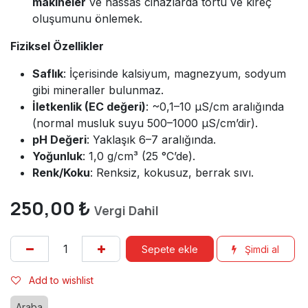
makineler
ve hassas cihazlarda tortu ve kireç
oluşumunu önlemek.
Fiziksel Özellikler
Saflık
: İçerisinde kalsiyum, magnezyum, sodyum
gibi mineraller bulunmaz.
İletkenlik (EC değeri)
: ~0,1–10 µS/cm aralığında
(normal musluk suyu 500–1000 µS/cm’dir).
pH Değeri
: Yaklaşık 6–7 aralığında.
Yoğunluk
: 1,0 g/cm³ (25 °C’de).
Renk/Koku
: Renksiz, kokusuz, berrak sıvı.
250,00
₺
Vergi Dahil
Sepete ekle
Şimdi al
Add to wishlist
Araba