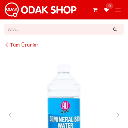
İçereği Atla
0
Tüm Ürünler