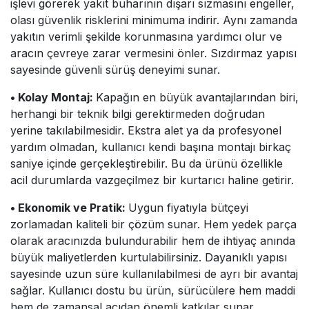
işlevi görerek yakıt buharının dışarı sızmasını engeller,
olası güvenlik risklerini minimuma indirir. Aynı zamanda
yakıtın verimli şekilde korunmasına yardımcı olur ve
aracın çevreye zarar vermesini önler. Sızdırmaz yapısı
sayesinde güvenli sürüş deneyimi sunar.
• Kolay Montaj:
Kapağın en büyük avantajlarından biri,
herhangi bir teknik bilgi gerektirmeden doğrudan
yerine takılabilmesidir. Ekstra alet ya da profesyonel
yardım olmadan, kullanıcı kendi başına montajı birkaç
saniye içinde gerçekleştirebilir. Bu da ürünü özellikle
acil durumlarda vazgeçilmez bir kurtarıcı haline getirir.
• Ekonomik ve Pratik:
Uygun fiyatıyla bütçeyi
zorlamadan kaliteli bir çözüm sunar. Hem yedek parça
olarak aracınızda bulundurabilir hem de ihtiyaç anında
büyük maliyetlerden kurtulabilirsiniz. Dayanıklı yapısı
sayesinde uzun süre kullanılabilmesi de ayrı bir avantaj
sağlar. Kullanıcı dostu bu ürün, sürücülere hem maddi
hem de zamansal açıdan önemli katkılar sunar.