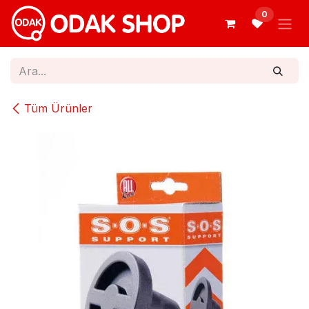
İçereği Atla
0
Tüm Ürünler