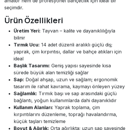
amatör hem de profesyonel bahçecilik için ideal bir
seçimdir.
Ürün Özellikleri
Üretim Yeri:
Tayvan – kalite ve dayanıklılığıyla
bilinir
Tırmık Ucu:
14 adet düzenli aralıklı güçlü diş;
yaprak, çim kırpıntısı, dallar ve bahçe atıkları için
ideal
Başlık Tasarımı:
Geniş yapısı sayesinde kısa
sürede büyük alan temizliği sağlar
Sap:
Doğal ahşap, uzun ve sağlam; ergonomik
tasarım ile rahat kavrama, kaymayı önleyen yüzey
Sağlamlık:
Tırmık başı ve sap arasındaki güçlü
bağlantı, yoğun kullanımlarda dahi dayanıklıdır
Kullanım Alanları:
Yaprak toplama, çim
kırpıntılarını düzenleme, toprağı havalandırma,
küçük taşları temizleme
Boyut & Ağırlık:
Orta ağırlıkta; uzun sap sayesinde