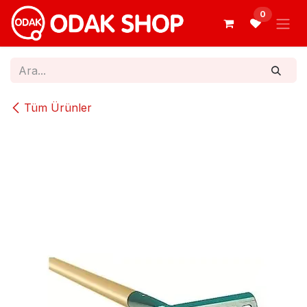
İçereği Atla
0
Tüm Ürünler