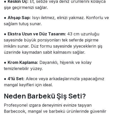
●
Keskin Uç:
Et, sebze veya deniz ürünlerini kolayca
şişe geçirmenizi sağlar.
●
Ahşap Sap:
Isıyı iletmez, elinizi yakmaz. Konforlu ve
sağlam tutuş sunar.
●
Ekstra Uzun ve Düz Tasarım:
43 cm uzunluğu
sayesinde büyük porsiyonları tek seferde pişirme
imkânı sunar. Düz formu sayesinde yiyeceklerin şiş
üzerinde kaymadan sabit kalmasını sağlar.
●
Krom Kaplama:
Dayanıklı, hijyenik ve kolay
temizlenebilir yüzey.
●
4’lü Set:
Ailece veya arkadaşlarınızla yapacağınız
mangal keyifleri için ideal.
Neden Barbekü Şiş Seti?
Profesyonel ızgara deneyimini evinize taşıyan
Barbecook, mangal ve barbekü ürünlerinde güvenilir