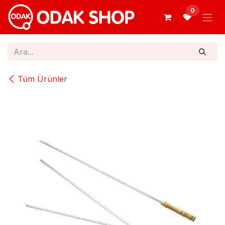
İçereği Atla
0
Tüm Ürünler