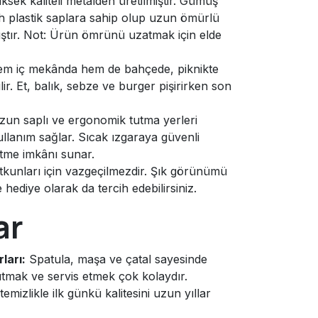
sek kaliteli metalden üretilmiştir. Gümüş
ah plastik saplara sahip olup uzun ömürlü
ıştır. Not: Ürün ömrünü uzatmak için elde
m iç mekânda hem de bahçede, piknikte
ir. Et, balık, sebze ve burger pişirirken son
un saplı ve ergonomik tutma yerleri
ullanım sağlar. Sıcak ızgaraya güvenli
me imkânı sunar.
tkunları için vazgeçilmezdir. Şık görünümü
 hediye olarak da tercih edebilirsiniz.
ar
ları:
Spatula, maşa ve çatal sayesinde
utmak ve servis etmek çok kolaydır.
mizlikle ilk günkü kalitesini uzun yıllar