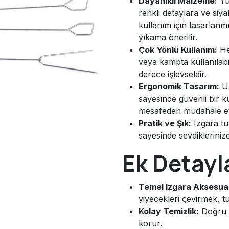
Dayanıklı Malzeme:
Yük
renkli detaylara ve siy
kullanım için tasarlanm
yıkama önerilir.
Çok Yönlü Kullanım:
He
veya kampta kullanılabil
derece işlevseldir.
Ergonomik Tasarım:
Uz
sayesinde güvenli bir k
mesafeden müdahale et
Pratik ve Şık:
Izgara tu
sayesinde sevdiklerinize
Ek Detayl
Temel Izgara Aksesuar
yiyecekleri çevirmek, t
Kolay Temizlik:
Doğru te
korur.