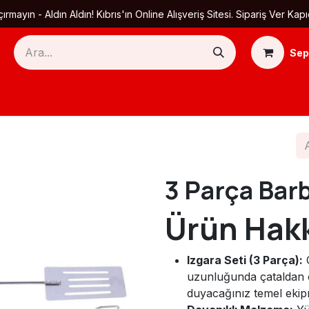
ırmayın - Aldın Aldın! Kıbrıs'ın Online Alışveriş Sitesi. Sipariş Ver
Sep
Ana Sayfa
Ürün Kategorileri
Yardım
Ha
3 Parça Bar
Ürün Hak
Izgara Seti (3 Parça):
Ç
uzunluğunda çataldan o
duyacağınız temel ekipm