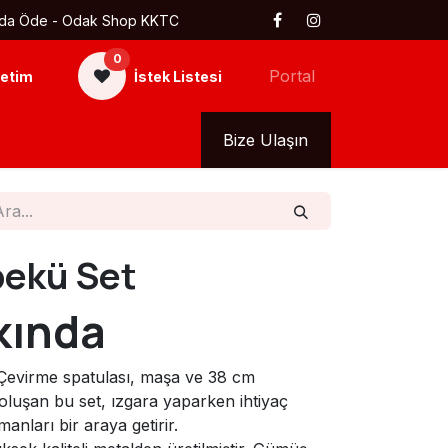
 Kapıda Öde - Odak Shop KKTC
0
Portal
etim
İstek Listesi
kkımızda
Tüm Ürünler
Bize Ulaşın
bekü Set
kında
evirme spatulası, maşa ve 38 cm
luşan bu set, ızgara yaparken ihtiyaç
anları bir araya getirir.