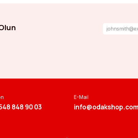
Olun
on
E-Mail
548 848 90 03​​
info@odakshop.com