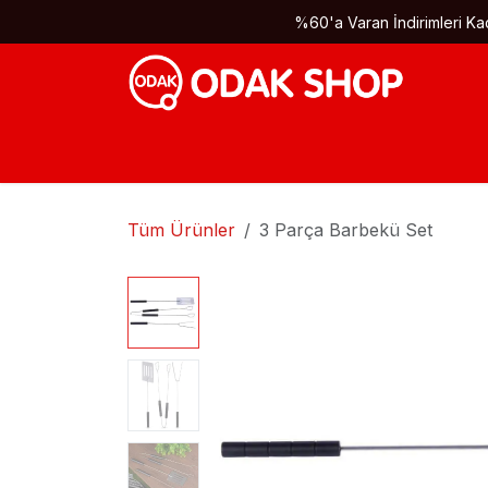
İçereği Atla
%60'a Varan İndirimleri Kaç
Tüm Ürünler
3 Parça Barbekü Set