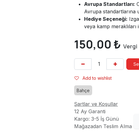
Avrupa Standartları:
O
Avrupa standartlarına u
Hediye Seçeneği:
Izga
veya kamp meraklıları iç
150,00
₺
Vergi
Se
Add to wishlist
Bahçe
Şartlar ve Koşullar
12 Ay Garanti
Kargo: 3-5 İş Günü
Mağazadan Teslim Alma