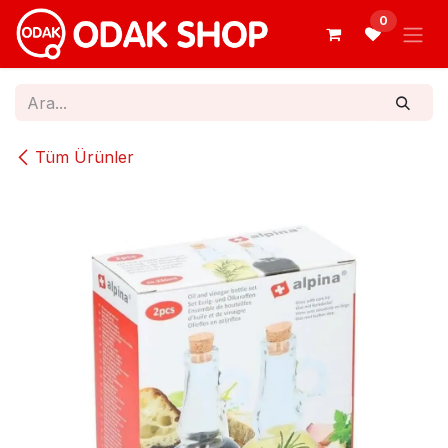
İçereği Atla
0
Tüm Ürünler