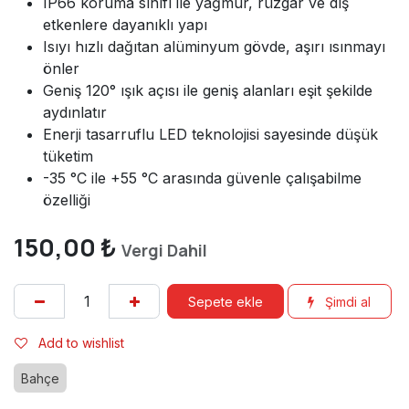
IP66 koruma sınıfı ile yağmur, rüzgâr ve dış
etkenlere dayanıklı yapı
Isıyı hızlı dağıtan alüminyum gövde, aşırı ısınmayı
önler
Geniş 120° ışık açısı ile geniş alanları eşit şekilde
aydınlatır
Enerji tasarruflu LED teknolojisi sayesinde düşük
tüketim
-35 °C ile +55 °C arasında güvenle çalışabilme
özelliği
150,00
₺
Vergi Dahil
Sepete ekle
Şimdi al
Add to wishlist
Bahçe